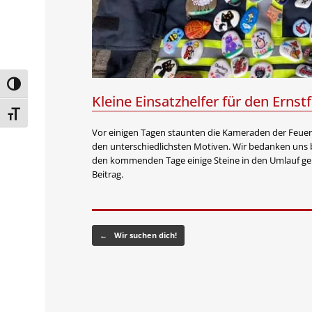
Umschalten auf hohe Kontraste
Kleine Einsatzhelfer für den Ernstf
Schrift vergrößern
Vor einigen Tagen staunten die Kameraden der Feuerw
den unterschiedlichsten Motiven. Wir bedanken uns b
den kommenden Tage einige Steine in den Umlauf gebr
Beitrag.
Beitragsnavigation
←
Wir suchen dich!