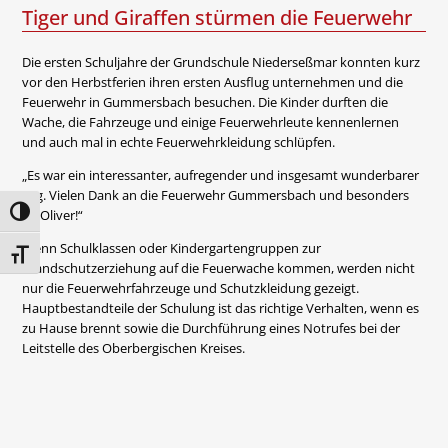
Tiger und Giraffen stürmen die Feuerwehr
Die ersten Schuljahre der Grundschule Niederseßmar konnten kurz
vor den Herbstferien ihren ersten Ausflug unternehmen und die
Feuerwehr in Gummersbach besuchen. Die Kinder durften die
Wache, die Fahrzeuge und einige Feuerwehrleute kennenlernen
und auch mal in echte Feuerwehrkleidung schlüpfen.
„Es war ein interessanter, aufregender und insgesamt wunderbarer
Tag. Vielen Dank an die Feuerwehr Gummersbach und besonders
Umschalten auf hohe Kontraste
an Oliver!“
Wenn Schulklassen oder Kindergartengruppen zur
Schrift vergrößern
Brandschutzerziehung auf die Feuerwache kommen, werden nicht
nur die Feuerwehrfahrzeuge und Schutzkleidung gezeigt.
Hauptbestandteile der Schulung ist das richtige Verhalten, wenn es
zu Hause brennt sowie die Durchführung eines Notrufes bei der
Leitstelle des Oberbergischen Kreises.