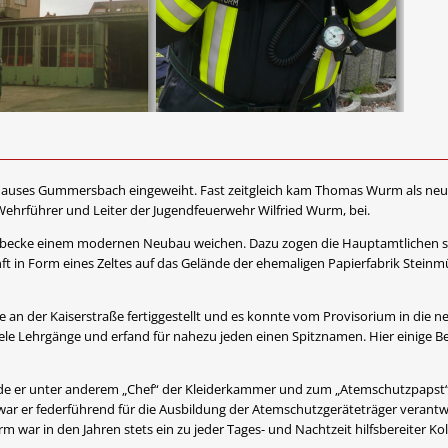
hauses Gummersbach eingeweiht. Fast zeitgleich kam Thomas Wurm als neu
 Wehrführer und Leiter der Jugendfeuerwehr Wilfried Wurm, bei.
Winterbecke einem modernen Neubau weichen. Dazu zogen die Hauptamtliche
ft in Form eines Zeltes auf das Gelände der ehemaligen Papierfabrik Steinmü
 an der Kaiserstraße fertiggestellt und es konnte vom Provisorium in die 
le Lehrgänge und erfand für nahezu jeden einen Spitznamen. Hier einige Bei
rde er unter anderem „Chef“ der Kleiderkammer und zum „Atemschutzpapst“
war er federführend für die Ausbildung der Atemschutzgeräteträger verantwo
r in den Jahren stets ein zu jeder Tages- und Nachtzeit hilfsbereiter Koll