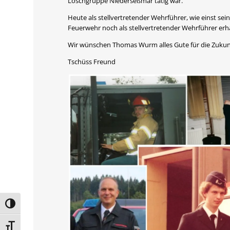
Löschgruppe Niederseßmar tätig war.
Heute als stellvertretender Wehrführer, wie einst sei
Feuerwehr noch als stellvertretender Wehrführer erh
Wir wünschen Thomas Wurm alles Gute für die Zukun
Tschüss Freund
Umschalten auf hohe Kontraste
Schrift vergrößern