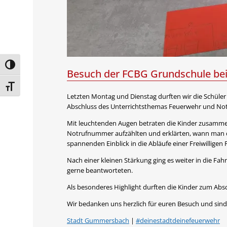
Umschalten auf hohe Kontraste
Besuch der FCBG Grundschule be
Schrift vergrößern
Letzten Montag und Dienstag durften wir die Schüler
Abschluss des Unterrichtsthemas Feuerwehr und Not
Mit leuchtenden Augen betraten die Kinder zusammen 
Notrufnummer aufzählten und erklärten, wann man de
spannenden Einblick in die Abläufe einer Freiwillige
Nach einer kleinen Stärkung ging es weiter in die Fah
gerne beantworteten.
Als besonderes Highlight durften die Kinder zum Absc
Wir bedanken uns herzlich für euren Besuch und sind b
Stadt Gummersbach
|
#deinestadtdeinefeuerwehr