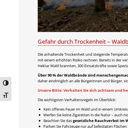
Gefahr durch Trockenheit – Waldb
Die anhaltende Trockenheit und steigende Temperat
mit einem erhöhten Risiko rechnen. Bereits in der 
Hektar Wald brannten, 300 Einsatzkräfte sowie Spezi
Über 90 % der Waldbrände sind menschengema
daher eindringlich an alle Bürgerinnen und Bürger, s
Umschalten auf hohe Kontraste
Unsere Bitte: Verhalten Sie sich achtsam und he
Schrift vergrößern
Die wichtigsten Verhaltensregeln im Überblick:
Kein offenes Feuer im Wald und in einem Umkreis 
Werfen Sie keine Zigaretten in die Natur – auch n
Beachten Sie das
gesetzliche Rauchverbot im 
Parken Sie Fahrzeuge nur auf befestigten Flächen