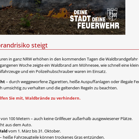
randrisiko steigt
uren in ganz NRW erhöhen in den kommenden Tagen die Waldbrandgefahr e
vergangenen Woche zeigte ein Waldbrand am Möhnesee, wie schnell eine klei
alfahrzeuge und ein Polizeihubschrauber waren im Einsatz.
cht
– durch weggeworfene Zigaretten, heiße Auspuffanlagen oder illegale F
ich umsichtig zu verhalten und die geltenden Regeln zu beachten.
lfen Sie mit, Waldbrände zu verhindern.
von 100 Metern – auch keine Grillfeuer außerhalb ausgewiesener Plätze.
icht aus dem Auto.
Wald
vom 1. März bis 31. Oktober.
 – heiße Fahrzeugteile können trockenes Gras entzünden.