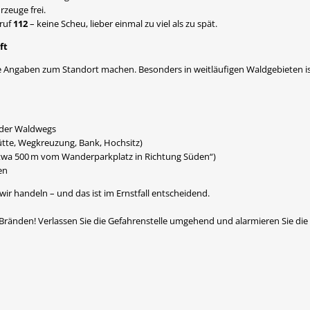
zeuge frei.
ruf
112
– keine Scheu, lieber einmal zu viel als zu spät.
ft
e Angaben zum Standort machen. Besonders in weitläufigen Waldgebieten ist
der Waldwegs
ütte, Wegkreuzung, Bank, Hochsitz)
etwa 500 m vom Wanderparkplatz in Richtung Süden“)
en
ir handeln – und das ist im Ernstfall entscheidend.
ränden! Verlassen Sie die Gefahrenstelle umgehend und alarmieren Sie die