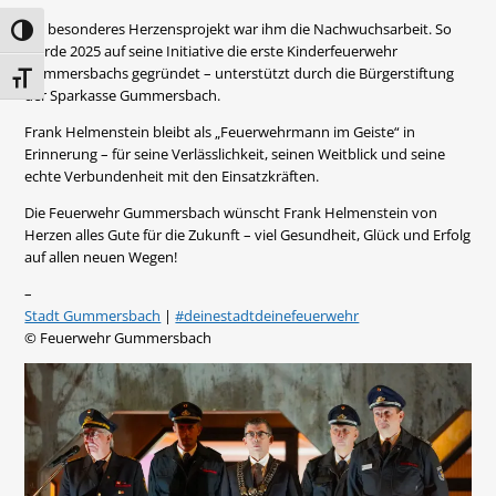
Ein besonderes Herzensprojekt war ihm die Nachwuchsarbeit. So
Umschalten auf hohe Kontraste
wurde 2025 auf seine Initiative die erste Kinderfeuerwehr
Gummersbachs gegründet – unterstützt durch die Bürgerstiftung
Schrift vergrößern
der Sparkasse Gummersbach.
Frank Helmenstein bleibt als „Feuerwehrmann im Geiste“ in
Erinnerung – für seine Verlässlichkeit, seinen Weitblick und seine
echte Verbundenheit mit den Einsatzkräften.
Die Feuerwehr Gummersbach wünscht Frank Helmenstein von
Herzen alles Gute für die Zukunft – viel Gesundheit, Glück und Erfolg
auf allen neuen Wegen!
–
Stadt Gummersbach
|
#deinestadtdeinefeuerwehr
© Feuerwehr Gummersbach