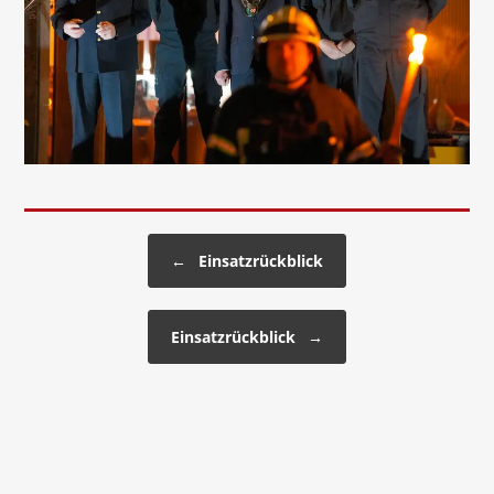
Beitragsnavigation
←
Einsatzrückblick
Einsatzrückblick
→