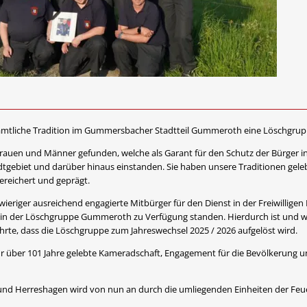
amtliche Tradition im Gummersbacher Stadtteil Gummeroth eine Löschgrupp
 Frauen und Männer gefunden, welche als Garant für den Schutz der Bürger
tgebiet und darüber hinaus einstanden. Sie haben unsere Traditionen gele
ereichert und geprägt.
eriger ausreichend engagierte Mitbürger für den Dienst in der Freiwilligen
in der Löschgruppe Gummeroth zu Verfügung standen. Hierdurch ist und war
hrte, dass die Löschgruppe zum Jahreswechsel 2025 / 2026 aufgelöst wird.
 über 101 Jahre gelebte Kameradschaft, Engagement für die Bevölkerung u
nd Herreshagen wird von nun an durch die umliegenden Einheiten der Feu