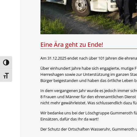
Eine Ära geht zu Ende!
Am 31.12.2025 endet nach über 101 Jahren die ehren
Umschalten auf hohe Kontraste
Über einhundert Jahre habe sich engagierte, mutige
Herreshagen sowie zur Unterstützung im ganzen Stad
Schrift vergrößern
Bürger beigestanden und haben das örtliche Leben b
In dem vergangenen Jahr wurde es jedoch immer schwi
8 Frauen und Männer für den ehrenamtlichen Dienst 
nicht mehr gewährleistet. Was schlussendlich dazu fü
Wir bedanke uns bei der Löschgruppe Gummeroth für
Einsätzen, dafür das Ihr da wart!
Der Schutz der Ortschaften Wasseruhr, Gummeroth u