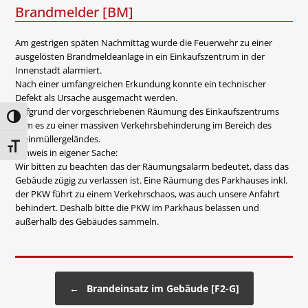
Brandmelder [BM]
Am gestrigen späten Nachmittag wurde die Feuerwehr zu einer
ausgelösten Brandmeldeanlage in ein Einkaufszentrum in der
Innenstadt alarmiert.
Nach einer umfangreichen Erkundung konnte ein technischer
Defekt als Ursache ausgemacht werden.
Aufgrund der vorgeschriebenen Räumung des Einkaufszentrums
Umschalten auf hohe Kontraste
kam es zu einer massiven Verkehrsbehinderung im Bereich des
Steinmüllergeländes.
Schrift vergrößern
Hinweis in eigener Sache:
Wir bitten zu beachten das der Räumungsalarm bedeutet, dass das
Gebäude zügig zu verlassen ist. Eine Räumung des Parkhauses inkl.
der PKW führt zu einem Verkehrschaos, was auch unsere Anfahrt
behindert. Deshalb bitte die PKW im Parkhaus belassen und
außerhalb des Gebäudes sammeln.
Beitragsnavigation
←
Brandeinsatz im Gebäude [F2-G]