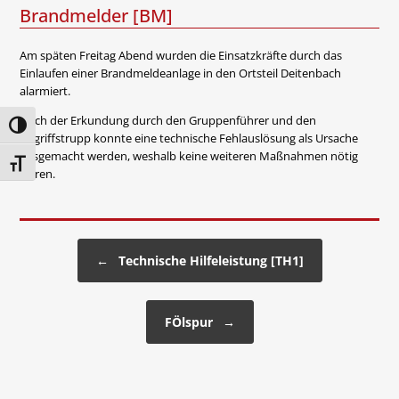
Brandmelder [BM]
Am späten Freitag Abend wurden die Einsatzkräfte durch das
Einlaufen einer Brandmeldeanlage in den Ortsteil Deitenbach
alarmiert.
Nach der Erkundung durch den Gruppenführer und den
Umschalten auf hohe Kontraste
Angriffstrupp konnte eine technische Fehlauslösung als Ursache
ausgemacht werden, weshalb keine weiteren Maßnahmen nötig
Schrift vergrößern
waren.
Beitragsnavigation
←
Technische Hilfeleistung [TH1]
FÖlspur
→