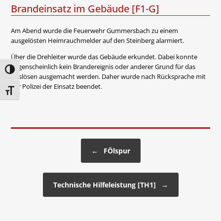
Brandeinsatz im Gebäude [F1-G]
Am Abend wurde die Feuerwehr Gummersbach zu einem
ausgelösten Heimrauchmelder auf den Steinberg alarmiert.
Über die Drehleiter wurde das Gebäude erkundet. Dabei konnte
augenscheinlich kein Brandereignis oder anderer Grund für das
Umschalten auf hohe Kontraste
Auslösen ausgemacht werden. Daher wurde nach Rücksprache mit
der Polizei der Einsatz beendet.
Schrift vergrößern
Beitragsnavigation
←
FÖlspur
Technische Hilfeleistung [TH1]
→