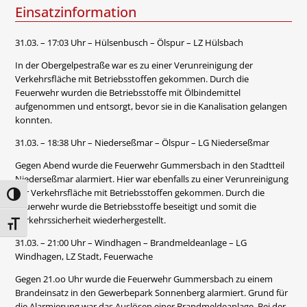
Einsatzinformation
31.03. – 17:03 Uhr – Hülsenbusch – Ölspur – LZ Hülsbach
In der Obergelpestraße war es zu einer Verunreinigung der
Verkehrsfläche mit Betriebsstoffen gekommen. Durch die
Feuerwehr wurden die Betriebsstoffe mit Ölbindemittel
aufgenommen und entsorgt, bevor sie in die Kanalisation gelangen
konnten.
31.03. – 18:38 Uhr – Niederseßmar – Ölspur – LG Niederseßmar
Gegen Abend wurde die Feuerwehr Gummersbach in den Stadtteil
Niederseßmar alarmiert. Hier war ebenfalls zu einer Verunreinigung
der Verkehrsfläche mit Betriebsstoffen gekommen. Durch die
Umschalten auf hohe Kontraste
Feuerwehr wurde die Betriebsstoffe beseitigt und somit die
Verkehrssicherheit wiederhergestellt.
Schrift vergrößern
31.03. – 21:00 Uhr – Windhagen – Brandmeldeanlage – LG
Windhagen, LZ Stadt, Feuerwache
Gegen 21.oo Uhr wurde die Feuerwehr Gummersbach zu einem
Brandeinsatz in den Gewerbepark Sonnenberg alarmiert. Grund für
die Alarmierung war das Auslösen einer Brandmeldeanlage. Bei der