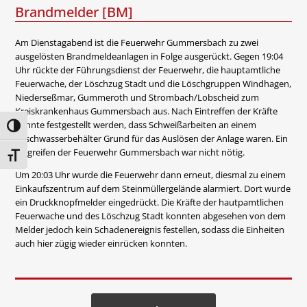
Brandmelder [BM]
Am Dienstagabend ist die Feuerwehr Gummersbach zu zwei
ausgelösten Brandmeldeanlagen in Folge ausgerückt. Gegen 19:04
Uhr rückte der Führungsdienst der Feuerwehr, die hauptamtliche
Feuerwache, der Löschzug Stadt und die Löschgruppen Windhagen,
Niederseßmar, Gummeroth und Strombach/Lobscheid zum
Kreiskrankenhaus Gummersbach aus. Nach Eintreffen der Kräfte
konnte festgestellt werden, dass Schweißarbeiten an einem
Umschalten auf hohe Kontraste
Löschwasserbehälter Grund für das Auslösen der Anlage waren. Ein
Eingreifen der Feuerwehr Gummersbach war nicht nötig.
Schrift vergrößern
Um 20:03 Uhr wurde die Feuerwehr dann erneut, diesmal zu einem
Einkaufszentrum auf dem Steinmüllergelände alarmiert. Dort wurde
ein Druckknopfmelder eingedrückt. Die Kräfte der hautpamtlichen
Feuerwache und des Löschzug Stadt konnten abgesehen von dem
Melder jedoch kein Schadenereignis festellen, sodass die Einheiten
auch hier zügig wieder einrücken konnten.
Beitragsnavigation