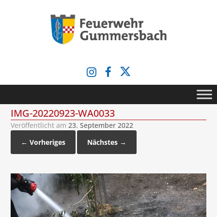
Zum
Inhalt
springen
IMG-20220923-WA0033
Veröffentlicht am
23. September 2022
← Vorheriges
Nächstes →