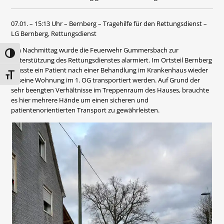
07.01. – 15:13 Uhr – Bernberg – Tragehilfe für den Rettungsdienst –
LG Bernberg, Rettungsdienst
Am Nachmittag wurde die Feuerwehr Gummersbach zur
Umschalten auf hohe Kontraste
Unterstützung des Rettungsdienstes alarmiert. Im Ortsteil Bernberg
musste ein Patient nach einer Behandlung im Krankenhaus wieder
Schrift vergrößern
in seine Wohnung im 1. OG transportiert werden. Auf Grund der
sehr beengten Verhältnisse im Treppenraum des Hauses, brauchte
es hier mehrere Hände um einen sicheren und
patientenorientierten Transport zu gewährleisten.