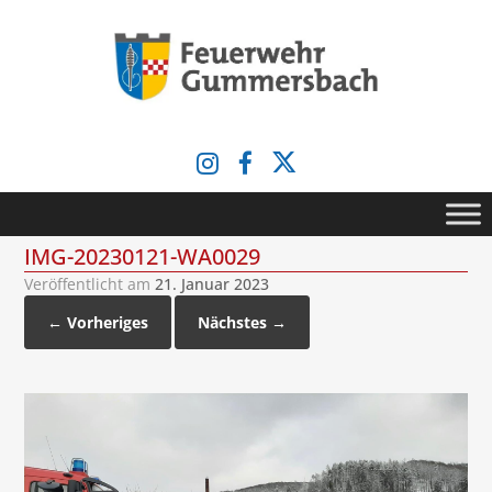
Zum
Inhalt
springen
IMG-20230121-WA0029
Veröffentlicht am
21. Januar 2023
← Vorheriges
Nächstes →