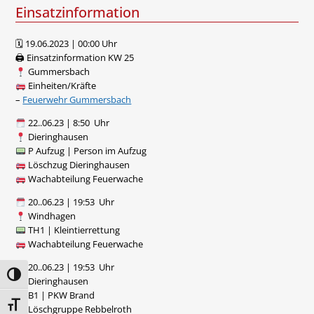
Einsatzinformation
🗓 19.06.2023 | 00:00 Uhr
🖨 Einsatzinformation KW 25
Gummersbach
Einheiten/Kräfte
–
Feuerwehr Gummersbach
22..06.23 | 8:50 Uhr
Dieringhausen
P Aufzug | Person im Aufzug
Löschzug Dieringhausen
Wachabteilung Feuerwache
20..06.23 | 19:53 Uhr
Windhagen
TH1 | Kleintierrettung
Wachabteilung Feuerwache
20..06.23 | 19:53 Uhr
Umschalten auf hohe Kontraste
Dieringhausen
B1 | PKW Brand
Schrift vergrößern
Löschgruppe Rebbelroth