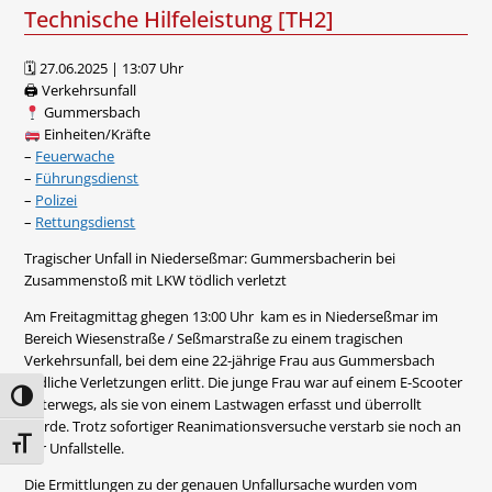
Technische Hilfeleistung [TH2]
🗓 27.06.2025 | 13:07 Uhr
🖨 Verkehrsunfall
Gummersbach
Einheiten/Kräfte
–
Feuerwache
–
Führungsdienst
–
Polizei
–
Rettungsdienst
Tragischer Unfall in Niederseßmar: Gummersbacherin bei
Zusammenstoß mit LKW tödlich verletzt
Am Freitagmittag ghegen 13:00 Uhr kam es in Niederseßmar im
Bereich Wiesenstraße / Seßmarstraße zu einem tragischen
Verkehrsunfall, bei dem eine 22-jährige Frau aus Gummersbach
tödliche Verletzungen erlitt. Die junge Frau war auf einem E-Scooter
Umschalten auf hohe Kontraste
unterwegs, als sie von einem Lastwagen erfasst und überrollt
wurde. Trotz sofortiger Reanimationsversuche verstarb sie noch an
Schrift vergrößern
der Unfallstelle.
Die Ermittlungen zu der genauen Unfallursache wurden vom