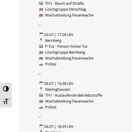
TH1 · Baum auf Straße
Löschgruppe Derschlag
Wachabteilung Feuerwache
–
03.07.| 17:28 Uhr
Bernberg
P-Tür · Person hinter Tür
Löschgruppe Bernberg
Wachabteilung Feuerwache
Polizei
–
04.07.| 16:38 Uhr
Dieringhausen
Umschalten auf hohe Kontraste
TH1 · Auslaufende Betriebsstoffe
Wachabteilung Feuerwache
Schrift vergrößern
Polizei
–
04.07.| 18:35 Uhr