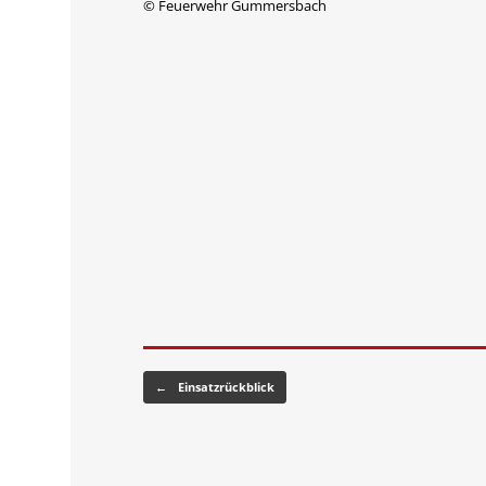
© Feuerwehr Gummersbach
Beitragsnavigation
←
Einsatzrückblick