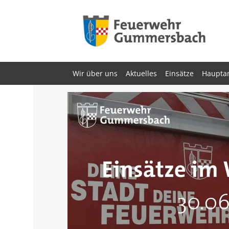
Zum
Inhalt
springen
Wir über uns
Aktuelles
Einsätze
Haupta