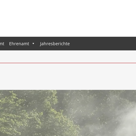
mt
Ehrenamt
Jahresberichte