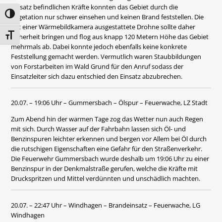
Einsatz befindlichen Kräfte konnten das Gebiet durch die
Umschalten auf hohe Kontraste
Vegetation nur schwer einsehen und keinen Brand feststellen. Die
mit einer Wärmebildkamera ausgestattete Drohne sollte daher
Schrift vergrößern
Sicherheit bringen und flog aus knapp 120 Metern Höhe das Gebiet
mehrmals ab. Dabei konnte jedoch ebenfalls keine konkrete
Feststellung gemacht werden. Vermutlich waren Staubbildungen
von Forstarbeiten im Wald Grund für den Anruf sodass der
Einsatzleiter sich dazu entschied den Einsatz abzubrechen.
20.07. – 19:06 Uhr – Gummersbach – Ölspur – Feuerwache, LZ Stadt
Zum Abend hin der warmen Tage zog das Wetter nun auch Regen
mit sich. Durch Wasser auf der Fahrbahn lassen sich Öl- und
Benzinspuren leichter erkennen und bergen vor Allem bei Öl durch
die rutschigen Eigenschaften eine Gefahr für den Straßenverkehr.
Die Feuerwehr Gummersbach wurde deshalb um 19:06 Uhr zu einer
Benzinspur in der Denkmalstraße gerufen, welche die Kräfte mit
Druckspritzen und Mittel verdünnten und unschädlich machten.
20.07. – 22:47 Uhr – Windhagen – Brandeinsatz – Feuerwache, LG
Windhagen