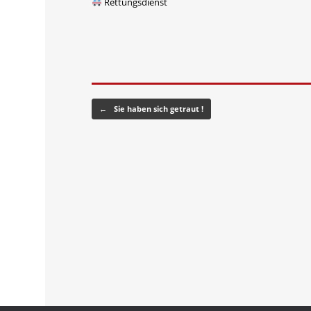
Rettungsdienst
Beitragsnavigation
←
Sie haben sich getraut !