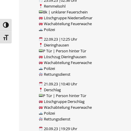
23.09.23 |02:36 Uhr
Remmelsohl
Bk | unklarer Feuerschein
Löschgruppe Niederseßmar
Wachabteilung Feuerwache
Umschalten auf hohe Kontraste
Polizei
Schrift vergrößern
22.09.23 |12:25 Uhr
Dieringhausen
P Tür | Person hinter Tür
Löschzug Dieringhausen
Wachabteilung Feuerwache
Polizei
Rettungsdienst
21.09.23 |10:40 Uhr
Derschlag
P Tür | Person hinter Tür
Löschgruppe Derschlag
Wachabteilung Feuerwache
Polizei
Rettungsdienst
20.09.23 |19:29 Uhr