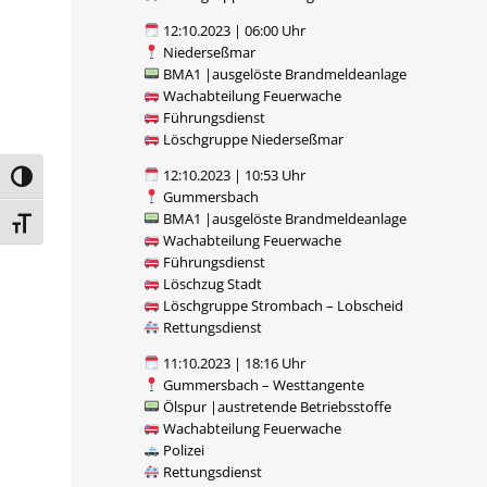
12:10.2023 | 06:00 Uhr
Niederseßmar
BMA1 |ausgelöste Brandmeldeanlage
Wachabteilung Feuerwache
Führungsdienst
Löschgruppe Niederseßmar
12:10.2023 | 10:53 Uhr
Umschalten auf hohe Kontraste
Gummersbach
BMA1 |ausgelöste Brandmeldeanlage
Schrift vergrößern
Wachabteilung Feuerwache
Führungsdienst
Löschzug Stadt
Löschgruppe Strombach – Lobscheid
Rettungsdienst
11:10.2023 | 18:16 Uhr
Gummersbach – Westtangente
Ölspur |austretende Betriebsstoffe
Wachabteilung Feuerwache
Polizei
Rettungsdienst