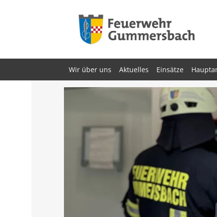
Zum
Inhalt
springen
Wir über uns
Aktuelles
Einsätze
Haupta