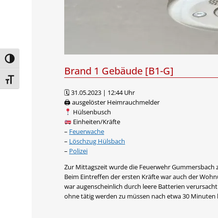
Umschalten auf hohe Kontraste
Brand 1 Gebäude [B1-G]
Schrift vergrößern
🗓 31.05.2023 | 12:44 Uhr
🖨 ausgelöster Heimrauchmelder
Hülsenbusch
Einheiten/Kräfte
–
Feuerwache
–
Löschzug Hülsbach
–
Polizei
Zur Mittagszeit wurde die Feuerwehr Gummersbach zu
Beim Eintreffen der ersten Kräfte war auch der Woh
war augenscheinlich durch leere Batterien verursac
ohne tätig werden zu müssen nach etwa 30 Minuten